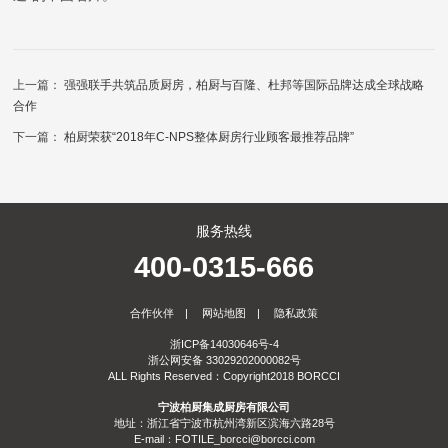
上一篇：
强强联手共筑品质厨房，柏厨与百隆、杜邦等国际品牌达成全球战略
合作
下一篇：
柏厨荣获“2018年C-NPS整体厨房行业顾客最推荐品牌”
服务热线
400-0315-666
合作伙伴
|
网站地图
|
隐私政策
浙ICP备14030646号-4
浙公网安备 33029202000082号
ALL Rights Reserved：Copyright2018 BORCCI
宁波柏厨集成厨房有限公司
地址：浙江省宁波市杭州湾新区滨海六路28号
E-mail：FOTILE_borcci@borcci.com