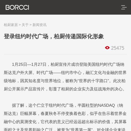
柏厨家居
>
关于
>
新闻资讯
登录纽约时代广场，柏厨传递国际化形象
首页
25475
产品
1月25日—1月27日，柏厨宣传片成功登陆美国纽约时代广场纳
服务
典藏系列
臻享系列
悦居系列
配套产品
家装美图
斯达克户外大屏。时代广场——纽约市中心，融汇文化与金融的世界
级地标，因其知名度与世界地位，被称为“世界的十字路口”。此次柏
合作
门店查询
防伪查询
服务体系
厨公开展示产品宣传片，彰显了柏厨的企业实力及征战海外的决心。
关于
据了解，这个伫立于纽约时代广场，半圆柱型的NASDAQ（纳
关于我们
斯达克）巨幅屏幕，春夏秋冬不停变换着色彩，似乎在告示着世界金
融中心的莫测变化，它代表的意义已经远远超出标示的价值，其屏幕
发展历程
面积之大及世界影响之广泛，被誉为“世界第一屏”。对全球企业来说