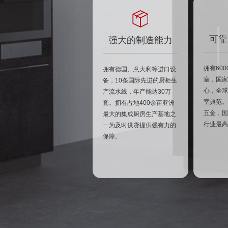
可靠
强大的制造能力
拥有60
拥有德国、意大利等进口设
室，国家
备，10条国际先进的厨柜生
心，全球
产流水线，年产能达30万
室典范。
套。拥有占地400余亩亚洲
五金，国
最大的集成厨房生产基地之
行业最高
一为及时供货提供强有力的
保障。