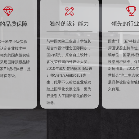
独特的设计能力
领先的行
的品质保障
与中国美院工业设计学院长
国家“十一五”科技
00平米专业级实验
期合作设计理念国际同步，
厨卫课题主持单位
认定企业技术中
国内领先。原创自主设计，
编单位：国家厨柜
领先的国家级实验
多次荣获国内外设计大奖。
设部厨柜标准、保
采用国际顶级品牌
2010年成功签约德国顶级设
厨房图集。2010
家E1级柜体板，是
计师Stefan Ambrozus先
世博会“沪上生态家
环保等级。
生，此举不仅帮助企业成功
展品并被指定留驻
踏上国际化发展之路，更为
久典藏。
行业引入了国际领先的设计
理念。