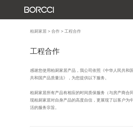
关
发
荣
生
社
新
柏厨家居
>
合作
>
工程合作
工程合作
感谢您使用柏厨家居产品，我公司依照《中华人民共和
共和国产品质量法》，为您提供以下服务。
柏厨家居所有产品有相应的时间质保服务（与房产商合
现柏厨家居对自身产品的高度自信，更展现了以客户为
活的服务宗旨。