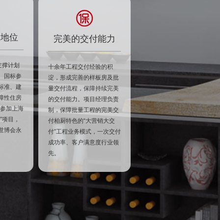
业地位
完美的交付能力
支撑计划
十余年工程交付经验的积
。国标参
淀，形成完善的样板房及批
标准、建
量交付流程，保障持续完美
障性住房
的交付能力。项目经理负责
年参加上海
制，保障批量工程的完美交
”项目，
付柏厨特色的“大营销大交
世博会永
付”工程业务模式，一次交付
成功率、客户满意度行业领
先。