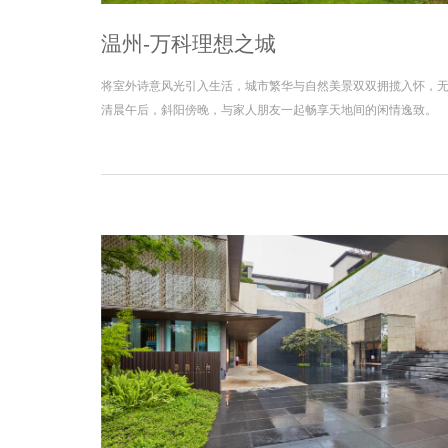
温州-万科理想之城
将室外诗意风光引入生活，城市繁华与自然美景双双拥揽入怀，
清晨午后，斜阳傍晚，与家人朋友一起畅享天地间的闲情逸致。