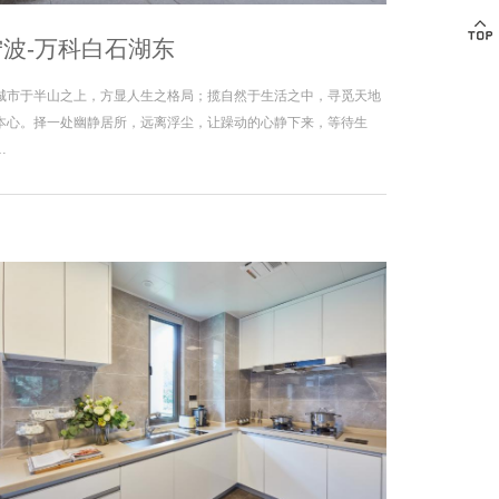
宁波-万科白石湖东
城市于半山之上，方显人生之格局；揽自然于生活之中，寻觅天地
本心。择一处幽静居所，远离浮尘，让躁动的心静下来，等待生
…