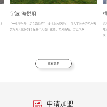
宁波-海悦府
照本
“一生奢与爱，尽在海悦府”，设计上煞费苦心，引入了拉夫劳伦与蒂
源
者
芙尼两大国际知名品牌作为设计主题。布局新颖、方正气派、…
雕
代
查看更多
申请加盟