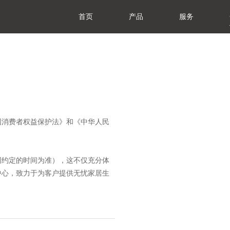
首页
产品
服务
于我们
展历程
誉资质
产基地
会责任
闻资讯
典藏系列
臻享系列
悦居系列
配套产品
家装美图
门店查询
防伪查询
服务体系
国消费者权益保护法》和《中华人民
同约定的时间为准），这不仅充分体
中心，致力于为客户提供无忧家居生