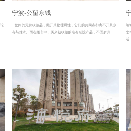
宁波-公望东钱
无论
世间的无价收藏品，抛开其物理属性，它们的共同点都离不开其少
纳
有与难求。而在楼市中，历来被收藏的唯有别院产品，不因岁月…
之
活