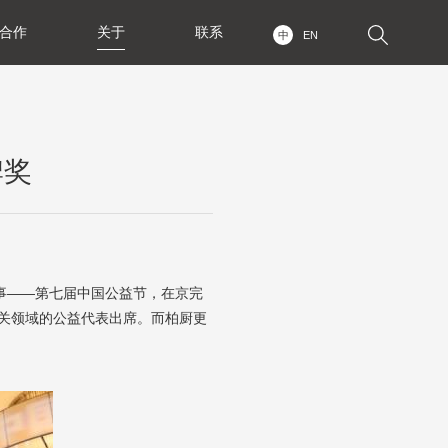
合作
关于
联系
中
EN
牌奖
事——第七届中国公益节，在京完
关领域的公益代表出席。而柏厨更