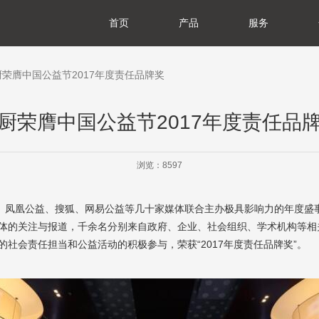
首页
产品
服务
于我们
展历程
誉资质
产基地
会责任
闻资讯
典藏系列
臻享系列
悦居系列
配套产品
家装美图
门店查询
防伪查询
服务体系
厨荣膺中国公益节2017年度责任品牌奖
厨荣膺中国公益节2017年度责任品
浏览：8597
网、凤凰公益、搜狐、网易公益等几十家媒体联合主办极具影响力的年度盛
体的关注与报道，千余名分别来自政府、企业、社会组织、学术机构等相
社会责任担当和公益活动的积极参与，荣获“2017年度责任品牌奖”。