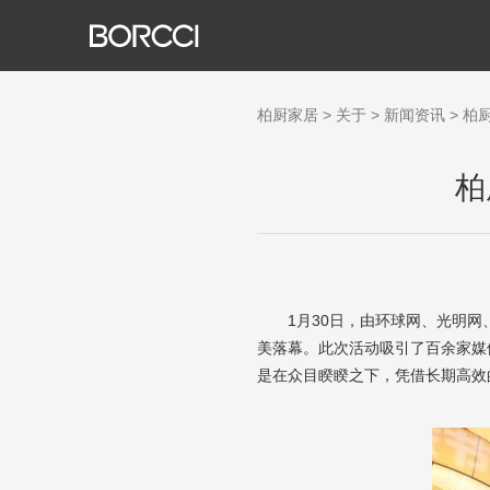
关
发
荣
生
社
新
柏厨家居
>
关于
>
新闻资讯
>
柏
柏
1月30日，由环球网、光明
美落幕。此次活动吸引了百余家媒
是在众目睽睽之下，凭借长期高效的