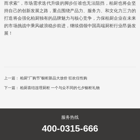
而求索
”
，市场需求迭代升级的脚步任谁也无法阻挡，柏厨也将会坚
持自己的创新发展之路，重点围绕产品力、服务力、和文化力三力的
打造将会强化柏厨独有的品牌魅力与核心竞争，力保柏厨企业在未来
的市场挑战中乘风破浪稳步前进，继续倡领中国高端厨柜行业昂扬发
展！
上一篇：
柏厨“厂购节”橱柜新品大放价 狂欢任性购
下一篇：
柏厨喜结连理厨柜 一个与众不同的七夕橱柜礼物
服务热线
400-0315-666