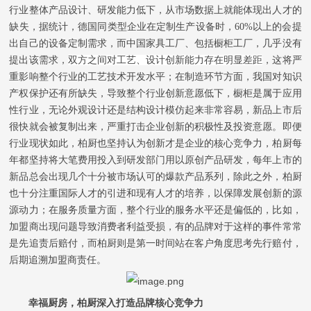
行业整体产品设计、研发能力低下，从市场数据上就能体现出人才的
缺失，据统计，德国同类型企业在定制生产设备时，60%以上的会提
出自己的设备定制需求，而中国家具工厂、包括橱柜工厂，几乎没有
提出该需求，
双方之间对工艺、设计创新能力存在明显差距
，这将严
重影响整个行业的工艺技术开发水平；在制造环节方面，我国对知识
产权保护还有所缺失，导致整个行业创新意愿低下，橱柜是属于应用
性行业，无论外观设计还是结构设计模仿起来非常容易，新品上市后
很快就会被复制出来，严重打击企业创新的积极性及投资意愿。即便
行业现状如此，柏厨也坚持认为创新才是企业的核心竞争力，柏厨每
年都坚持将大笔费用投入到研发部门用以原创产品研发，每年上市的
新品总会出现几个十分被市场认可的爆款产品系列，除此之外，柏厨
也十分注重国际人才的引进和现有人才的培养，以保障发展创新的源
源动力；在服务质量方面，整个行业的服务水平还是偏低的，比如，
加盟商出现问题导致消费者利益受损，有的品牌对于这样的事件常常
是先追责后赔付，而柏厨则是第一时间站在客户角度思考先行赔付，
后期追溯加盟商责任。
幸福厨房，柏厨深入打造品牌核心竞争力