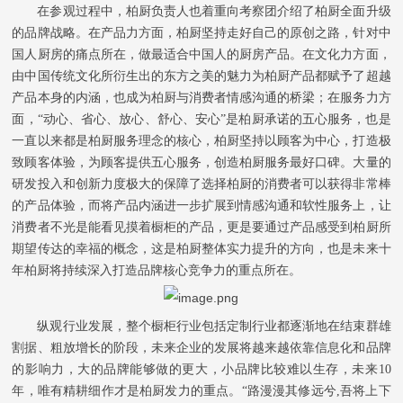
在参观过程中，柏厨负责人也着重向考察团介绍了柏厨全面升级
的品牌战略。在产品力方面，柏厨坚持走好自己的原创之路，针对中
国人厨房的痛点所在，做最适合中国人的厨房产品。在文化力方面，
由中国传统文化所衍生出的东方之美的魅力为柏厨产品都赋予了超越
产品本身的内涵，也成为柏厨与消费者情感沟通的桥梁；在服务力方
面，
“
动心、省心、放心、舒心、安心
”
是柏厨承诺的五心服务，也是
一直以来都是柏厨服务理念的核心，柏厨坚持以顾客为中心，打造极
致顾客体验，为顾客提供五心服务，创造柏厨服务最好口碑。大量的
研发投入和创新力度极大的保障了选择柏厨的消费者可以获得非常棒
的产品体验，而将产品内涵进一步扩展到情感沟通和软性服务上，让
消费者
不光是
能看见摸着橱柜的产品，更是要通过产品感受到柏厨所
期望传达的幸福的概念，这是柏厨整体实力提升的方向，也是未来十
年柏厨将持续深入打造品牌核心竞争力的重点所在。
纵观行业发展，整个橱柜行业包括定制行业都逐渐地在结束群雄
割据、粗放增长的阶段，未来企业的发展将越来越依靠信息化和品牌
的影响力，大的品牌能够做的更大，小品牌比较难以生存，未来10
年，唯有精耕细作才是柏厨发力的重点。
“
路漫漫其修远兮,吾将上下