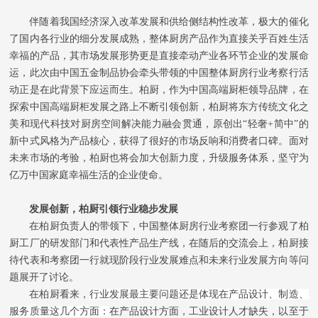
荣誉资质
伴随着我国经济深入改革发展和供给侧结构性改革，极大的催化
了国内各行业的细分发展成熟，整体厨房产品作为直接关乎百姓生活
生产基地
幸福的产品，其市场发展形势更是直接牵动产业各环节企业的发展命
运，此次由中国五金制品协会牵头带领的中国整体厨房行业考察行活
社会责任
动正是在此背景下应运而生。柏厨，作为中国高端厨柜领导品牌，在
探索中国高端厨柜发展之路上不断引领创新，柏厨将东方传统文化之
新闻资讯
美和现代科技对厨房空间解决能力融会贯通，原创出
“
轻奢+简中
”
的
新中式风格为产品核心，获得了很好的市场反响和消费者口碑。面对
联系
未来市场的考验，柏厨也将会加大创新力度，升级服务体系，坚守为
亿万中国家庭幸福生活的企业使命。
发展创新，柏厨引领行业稳步发展
在柏厨负责人的带领下，中国整体厨房行业考察团一行参观了柏
厨工厂的研发部门和代表性产品生产线，在随后的交流会上，柏厨接
待代表和考察团一行就现阶段行业发展难点和未来行业发展方向等问
题展开了讨论。
在柏厨看来，
行业发展最主要问题还是体现在产品设计、制造、
服务质量这几个方面：
在产品设计方面，工业设计人才缺失，以至于