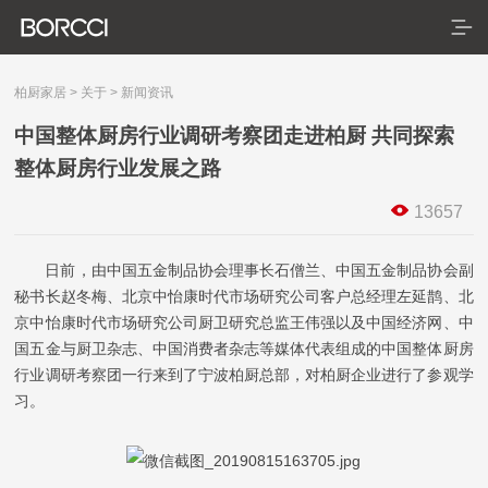
柏厨家居
>
关于
>
新闻资讯
中国整体厨房行业调研考察团走进柏厨 共同探索
整体厨房行业发展之路
首页
13657
产品
服务
典藏系列
臻享系列
悦居系列
配套产品
家装美图
日前，
由中国五金制品协会理事长石僧兰、中国五金制品协会副
秘书长赵冬梅、北京中怡康时代市场研究公司客户总经理左延鹊、北
合作
门店查询
防伪查询
服务体系
京中怡康时代市场研究公司厨卫研究总监王伟强以及中国经济网、中
国五金与厨卫杂志、中国消费者杂志等媒体代表组成的
中国整体厨房
关于
行业调研考察团一行来到了宁波柏厨总部，对柏厨企业进行了参观学
习。
关于我们
发展历程