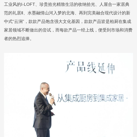
工业风的
I-LOFT
、
珍贵拾光精致生活
的
收纳拾光
、
人屋合一家居典
范
的礼居
Ⅱ
、
水墨融情山河入梦
的北海、再到完美融合现代设计的新
中式
“云涧”，款款产品饱含强大文化基因，款款产品皆是柏厨在集成
家居领域不断做出的尝试，而每款产品一经上线，便受到市场和消费
者的热烈追捧。