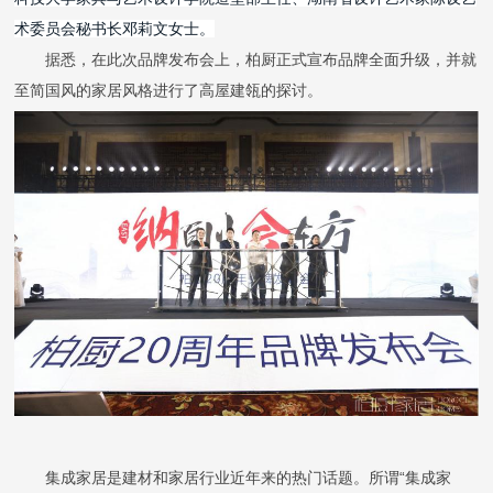
荣誉资质
术委员会秘书长邓莉文女士。
据悉，在此次
品牌发布
会上，柏厨正式宣布
品牌全面升级
，并就
生产基地
至简国风
的
家居
风格
进行了
高屋建瓴
的探讨。
社会责任
新闻资讯
联系
集成家居是建材和家居行业近年来的热门话题。所谓
“集成家