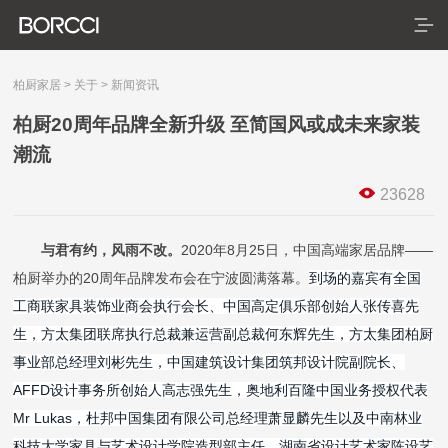
柏厨家居
>
关于
>
新闻资讯
柏厨20周年品牌全新升级 至简国风或成未来家装
潮流
首页
23628
产品
服务
典藏系列
臻享系列
悦居系列
配套产品
家装美图
与君有约，风雨不改。
2020年8月
25
日，中国高端家居品牌
——
柏厨举办
的
20周年品牌发布
会
在宁波
圆满落幕。
到场的嘉宾有全国
合作
门店查询
防伪查询
服务体系
工商联家具装饰业商会执行会长、中国高定俱乐部创始人张传喜先
关于
生，方太集团联席执行总裁兼运营副总裁何东辉先生，方太集团柏厨
事业部总经理刘彬先生，中国建筑设计集团筑邦设计院副院长、
关于我们
AFFD设计事务所创始人高志强
先生，奥地利百隆中国业务授权代表
Mr Lukas，杜邦中国集团有限公司总经理萧显麟先生以及中南林业
发展历程
科技大学家具与艺术设计学院造型部主任、湖南省设计艺术家陈设艺