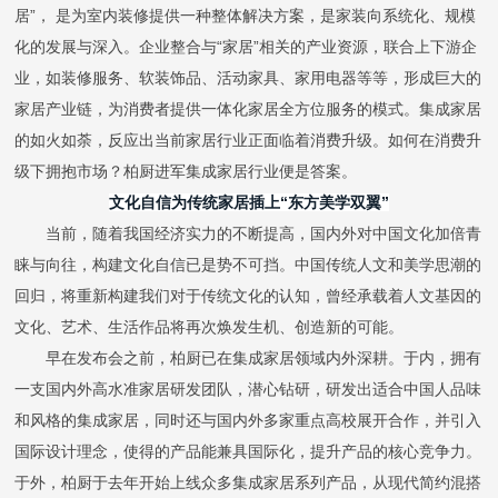
居”，
是为室内装修提供一种整体解决方案，是家装向系统化、规模
化
的
发展与深入
。
企业整合与
“家居”相关的产业资源，联合上下游企
业
，如
装修服务、软装饰品、活动家具、家用电器
等等
，形成巨大的
家居产业链，为消费者提供一体化家居全方位服务的模式。
集成家居
的如火如荼，反应出当前家居行业正面临着消费升级。如何在消费升
级下拥抱市场？柏厨进军集成家居行业便是答案。
文化自信为传统家居插上
“东方美学双翼”
当前，随着我国经济实力的不断提高，国内外对中国文化加倍青
睐与向往，构建文化自信已是势不可挡。中国传统人文和美学思潮的
回归，将重新构建我们对于传统文化的认知，曾经承载着人文基因的
文化、艺术、生活作品将再次焕发生机、创造新的可能。
早在发布会之前，柏厨已在集成家居领域内外深耕。于内，拥有
一支国内外高水准家居研发团队，潜心钻研，研发出适合中国人品味
和风格的集成家居，同时还与国内外多家重点高校展开合作，并引入
国际设计理念，使得的产品能兼具国际化，提升产品的核心竞争力。
于外，柏厨于去年开始上线众多集成家居系列产品，从现代简约混搭