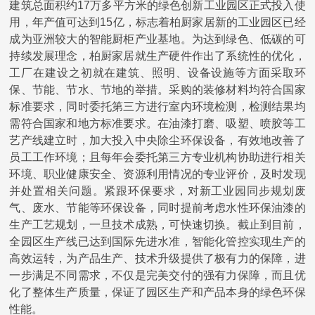
建筑总面积约
17
万多平方米的绿色创新工业园区正式投入使
用，年产值可达到
15亿，标志着柏厨家居新的工业园区已经
成为亚洲较大的智能厨柜产业基地。
为达到绿色、低碳的可
持续发展理念，
柏厨家居就生产硬件作出了系统性的优化，
工厂在建设之初就在建筑、照明、设备设施等方面采取环
保、节能、节水、节地的举措。采购的装修材料均符合国家
标准要求，同时委托第三方进行室内环境检测，检测结果均
需符合国家和地方标准要求。在油漆打磨、吸塑、喷胶等工
艺产线建立时，加大投入中央除尘环保设备，有效地改善了
员工工作环境；且每年会委托第三方专业机构协助进行相关
环境、职业健康安全、资源利用情况的专业评价，及时发现
并处置相关问题。紧跟环保要求，对新工业园同步规划废
气、废水、节能等环保设备，同时提前考虑水性环保油漆的
生产工艺规划，一旦技术成熟，可快速切换。
截止到目前，
全园区生产线已达到国际先进水准，智能化管控实现生产的
高效运转，为产品生产、技术升级提供了极有力的保障，进
一步满足不同需求，不仅是完美交付的强有力保障，而且优
化了整体生产质量，保证了园区生产和产品本身的绿色环保
性能。