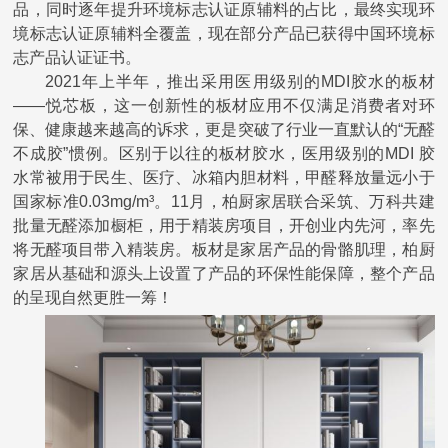
品，同时逐年提升环境标志认证原辅料的占比，最终实现环
境标志认证原辅料全覆盖，现在部分产品已获得中国环境标
志产品认证证书。
2021
年
上半年，推出采用医用级别的
MDI胶水的板材
——
悦芯板，这一创新性的板材应用不仅满足消费者对环
保、健康越来越高的诉求，更是
突破
了行业一直默认的
“
无醛
不成胶
”
惯例。区别于以往的板材胶水，医用级别的
MDI
胶
水常被用于民生、医疗、冰箱内胆材料，甲醛释放量远小于
国家标准
0.03mg/m
³
。
1
1
月，柏厨家居联合采筑、万科共建
批量无醛添加橱柜，用于精装房项目，开创业内先河，率先
将无醛项目带入精装房。板材是家居产品的骨骼肌理，柏厨
家居从基础和源头上设置了产品的环保性能保障，整个产品
的呈现自然更胜一筹！