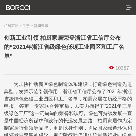
柏厨家居
>
关于
>
新闻资讯
创新工业引领 柏厨家居荣登浙江省工信厅公布
的“2021年浙江省级绿色低碳工业园区和工厂名
首页
单”
产品
10357
服务
典藏系列
臻享系列
悦居系列
配套产品
家装美图
为加快推动新区绿色制造体系建设，打造绿色制造先进
合作
门店查询
防伪查询
服务体系
典型，发挥示范引领作用，浙江省工信厅公布了
2021
年浙江
省级绿色低碳工业园区和工厂名单，柏厨家居在历经严格的
关于
申报、答辩、专家联合评审后，以实力摘得了
“
2021
年三星
级绿色工厂
”
这一沉甸甸的荣誉和认可。绿色可持续发展一直
关于我们
是中国经济所谋求和践行的长远发展之路，柏厨家居作为定
制家居行业领导品牌，更是以身作则，响应国家绿色环保和
发展历程
经济发展双赢的倡导，用实际行动促进传统制造行业向绿色