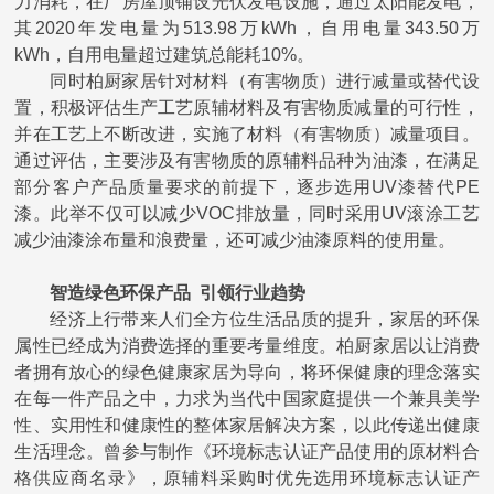
力消耗，在厂房屋顶铺设光伏发电设施，通过太阳能发电，
其2020年发电量为513.98万kWh，自用电量343.50万
kWh，自用电量超过建筑总能耗10%。
同时柏厨家居针对材料（有害物质）进行减量或替代设
置，积极评估生产工艺原辅材料及有害物质减量的可行性，
并在工艺上不断改进，实施了材料（有害物质）减量项目。
通过评估，主要涉及有害物质的原辅料品种为油漆，在满足
部分客户产品质量要求的前提下，逐步选用
UV漆替代PE
漆。此举不仅可以减少VOC排放量，同时采用UV滚涂工艺
减少油漆涂布量和浪费量，还可减少油漆原料的使用量。
智造绿色环保产品
引领行业趋势
经济上行带来人们全方位生活品质的提升，家居的环保
属性已经成为消费选择的重要考量维度。柏厨家居以让消费
者拥有放心的绿色健康家居为导向，将环保健康的理念落实
在每一件产品之中，力求为当代中国家庭提供一个兼具美学
性、实用性和健康性的整体家居解决方案，以此传递出健康
生活理念。
曾
参与
制作《环境标志认证产品使用的原材料合
格供应商名录》，原辅料采购时优先选用环境标志认证产