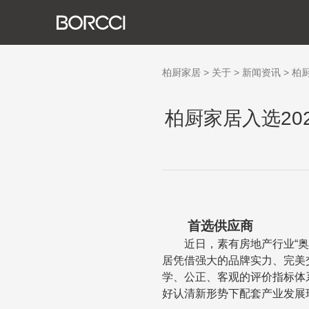
关
发
荣
生
社
新
柏厨家居
>
关于
>
新闻资讯
>
柏
柏厨家居入选20
首选供应商
近日，素有房地产行业
“
居凭借强大的品牌实力、完美
学、公正、客观的评价指标体
好认清新形势下配套产业发展