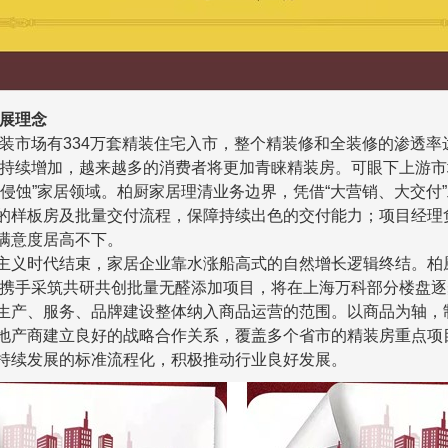
展理念
精装市场有334万套精装住宅入市，整个精装修和全装修的渗透率
持续
增加
，越来越多的消费者将更加青睐精装房。可眼下上游市
“
侵蚀
”
家居领域。柏厨家居理清业务边界，凭借
“
大营销、大交付
”
的样板房及批量交付流程，保障持续出色的交付能力；项目经理
满意度居高不下。
主义时代结束，家居企业靠水涨船高式的自然增长逻辑终结。柏
携手采筑共研共创批量无醛添加项目，将在上海万科部分楼盘逐
生产、服务、品牌建设整体纳入商品运营的范围。以商品为轴，
地产商建立良好的战略合作关系，覆盖多个省市的精装房重点项
持续发展的标准流程化
，
积极推动行业良好发展。