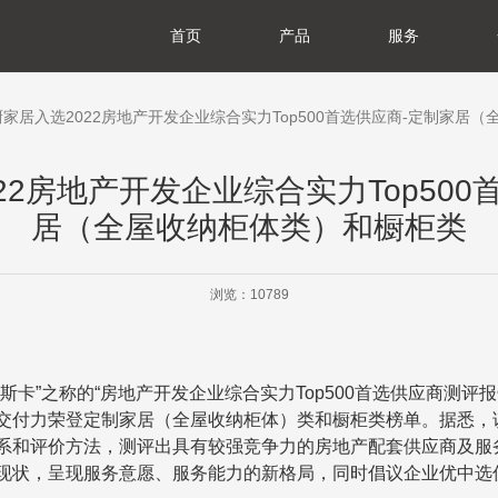
首页
产品
服务
于我们
展历程
誉资质
产基地
会责任
闻资讯
典藏系列
臻享系列
悦居系列
配套产品
家装美图
门店查询
防伪查询
服务体系
厨家居入选2022房地产开发企业综合实力Top500首选供应商-定制家居
22房地产开发企业综合实力Top500
居（全屋收纳柜体类）和橱柜类
浏览：10789
奥斯卡
”
之称的
“
房地产开发企业综合实力
Top500
首选供应商测评报
交付力荣登定制家居（全屋收纳柜体）类和橱柜类榜单。据悉，
系和评价方法，测评出具有较强竞争力的房地产配套供应商及服
现状，呈现服务意愿、服务能力的新格局，同时倡议企业优中选