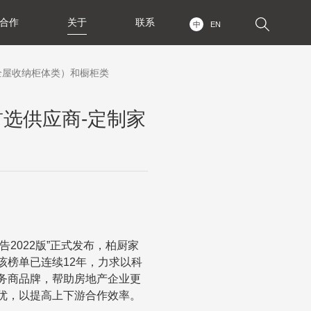
合作
关于
联系
中
EN
（全屋收纳柜体类）和橱柜类
首选供应商-定制家
告
2022
版
”
正式发布，柏厨家
该榜单已连续
12
年，力求以科
务商品牌，帮助房地产企业更
优，以提高上下游合作效率。