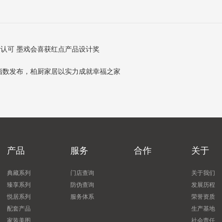
认可 墨戏会喜获红点产品设计奖
度指数发布，柏厨家居以实力成就幸福之家
产品
服务
合作
关于
典藏系列
门店查询
关于我们
臻享系列
防伪查询
发展历程
悦居系列
服务体系
荣誉资质
配套产品
生产基地
家装美图
社会责任