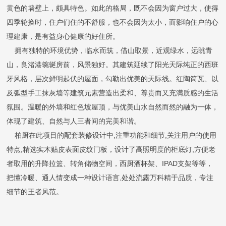
黄色的墙壁上，颇具特色。如此的格局，既不会因为窗户过大，使得
四季轮换时，住户们住的不舒服，也不会因为太小，而影响住户的心
理建康，是有益身心健康的好住所。
拥有独特的环境优势，临水而筑，借山取景，近观绿水，远眺青
山，良渚港蜿蜒房前，风景独好。其建筑延续了阳光天际纯正的西班
牙风格，层次鲜明起伏的屋面，勾勒出优美的天际线。红陶筒瓦、以
及弧型手工抹灰墙等建筑元素营造出柔和、尊贵而又充满质感的生活
氛围。温暖的外墙和红色坡屋顶，与优美山水自然而然的融为一体，
体现了建筑、自然与人三者间的完美和谐。
柏厨在此项目的配套装修设计中,注重功能和细节,关注用户的使用
特点,精选实木贴皮表面皮纹门板，设计了高照明度的柜底灯,方便老
者取用的升降拉篮、转角储物空间，西厨酒杯架、IPAD支架等等，
把懂冷暖、通人情变成一种设计语言,处处流露万科精于品质，专注
细节的王者风范。