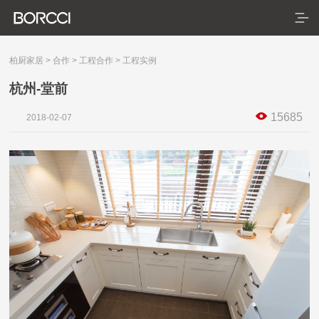
柏厨家居
>
合作
>
工程合作
>
工程实例
杭州-堂前
首页
15685
2018-02-07
产品
服务
典藏系列
臻享系列
悦居系列
配套产品
家装美图
合作
门店查询
防伪查询
服务体系
关于
联系
关于我们
发展历程
荣誉资质
生产基地
社会责任
新闻资讯