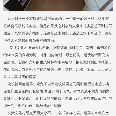
风水对于一个家庭来说是很重要的，一个房子的风水好，这个家
庭就会很顺利很美满，但是如果反之则会给人带来很多意想不到的不
顺遂。风水的讲究很多，无论是坐南朝北，还是上水下水合理，都是
很多人所熟知而较为关注的方面。
良渚文化村阳光天际西侧占据良诸群山制高点，南侧、东侧紧临
约50米宽的良诸港河，地形山势蜿蜒、形态优美、起伏连绵而充满
层次感。它拥有完好的生态树林和南向谷地、恢复完好的山体植被，
依山傍水，自然环境与建筑融为一体，翠林、碧水、阳光、蓝天举目
皆是，真是美的盛宴。
建筑群高低错落，避免了城市建筑邻里之间隔窗相望的尴尬，确
保住户生活空间的私密性,而且有利于人气、财气的从不同方向的聚
集凝汇。不仅如此，而且流畅的曲线形道路设计，使您在回家进门的
那一刻，会不由自主地放缓匆忙脚步。
良渚文化村阳光天际大小不一，各式各样的窗户错落的点缀在土