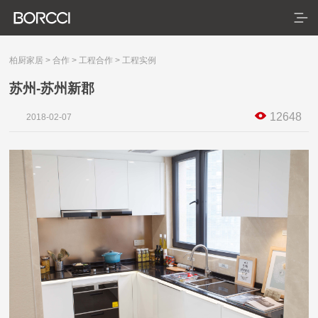
柏厨家居
>
合作
>
工程合作
>
工程实例
苏州-苏州新郡
首页
12648
2018-02-07
产品
服务
典藏系列
臻享系列
悦居系列
配套产品
家装美图
合作
门店查询
防伪查询
服务体系
关于
联系
关于我们
发展历程
荣誉资质
生产基地
社会责任
新闻资讯