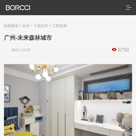
柏厨家居
>
合作
>
工程合作
>
工程实例
广州-未来森林城市
首页
8750
2021-12-07
产品
服务
典藏系列
臻享系列
悦居系列
配套产品
家装美图
合作
门店查询
防伪查询
服务体系
关于
联系
关于我们
发展历程
荣誉资质
生产基地
社会责任
新闻资讯