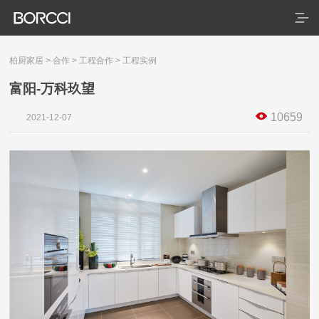
柏厨家居
>
合作
>
工程合作
>
工程实例
富阳-万科玖望
首页
10659
2021-12-07
产品
服务
典藏系列
臻享系列
悦居系列
配套产品
家装美图
合作
门店查询
防伪查询
服务体系
关于
联系
关于我们
发展历程
荣誉资质
生产基地
社会责任
新闻资讯