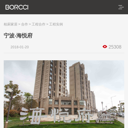
柏厨家居
>
合作
>
工程合作
>
工程实例
宁波-海悦府
首页
25308
2018-01-20
产品
服务
典藏系列
臻享系列
悦居系列
配套产品
家装美图
合作
门店查询
防伪查询
服务体系
关于
联系
关于我们
发展历程
荣誉资质
生产基地
社会责任
新闻资讯