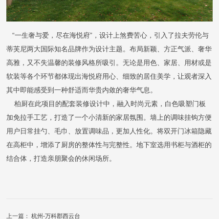
“一生奢与爱，尽在海悦府”，设计上煞费苦心，引入了拉夫劳伦与
蒂芙尼两大国际知名品牌作为设计主题。布局新颖、方正气派、奢华
高雅，又不失温馨的装修风格所吸引。无论是用色、家居、用材或是
软装等各个环节都体现出海悦府用心、细致的居住美学，让观者深入
其中即能感受到一种舒适而华贵内敛的奢华气息。
柏厨在此项目的配套装修设计中，融入时尚元素，白色吸塑门板
加免拉手工艺，打造了一个小清新的家居氛围。墙上的调味挂钩方便
用户日常挂勺、毛巾、放置调味品，更加人性化。将双开门冰箱隐藏
在高柜中，增添了厨房的整体性与完整性。地下室选用书柜与酒柜的
结合体，打造亲朋聚会的休闲场所。
上一篇：
杭州-万科郡西云台