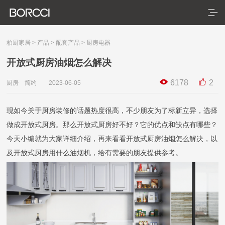
柏厨家居
>
产品
>
配套产品
>
厨房电器
开放式厨房油烟怎么解决
首页
6178
2
厨房 简约 2023-06-05
产品
现如今关于厨房装修的话题热度很高，不少朋友为了标新立异，选择
典藏系列
做成开放式厨房。那么开放式厨房好不好？它的优点和缺点有哪些？
今天小编就为大家详细介绍，再来看看开放式厨房油烟怎么解决，以
臻享系列
及开放式厨房用什么油烟机，给有需要的朋友提供参考。
悦居系列
配套产品
家装美图