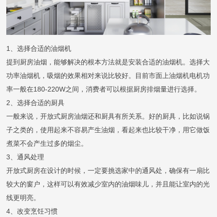
服务
合作
门店查询
防伪查询
服务体系
1、选择合适的油烟机
关于
提到厨房油烟，能够解决的根本方法就是安装合适的油烟机。选择大
联系
关于我们
发展历程
荣誉资质
生产基地
社会责任
新闻资讯
功率油烟机，吸烟的效果相对来说比较好。目前市面上油烟机电机功
率一般在180-220W之间，消费者可以根据厨房排烟量进行选择。
2、选择合适的厨具
一般来说，开放式厨房油烟还和厨具有所关系。好的厨具，比如说锅
子之类的，使用起来不容易产生油烟，看起来也比较干净，用它做饭
煮菜不会产生过多的烟尘。
3、通风处理
开放式厨房在设计的时候，一定要挑选家中的通风处，确保有一扇比
较大的窗户，这样可以有效减少室内的油烟味儿，并且能让室内的光
线更明亮。
4、改变烹饪习惯