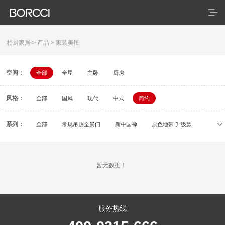
柏厨家居
>
产品
>
家装美图
空间：
全部
全屋
主卧
厨房
首页
风格：
产品
全部
国风
现代
中式
简约
典藏系列
系列：
全部
常规吊趟全景门
新中国禅
原色地带 升级款
初刻
容居
逸颂
疏影
依云
米拉
臻享系列
暂无数据！
悦居系列
配套产品
服务热线
家装美图