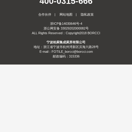
400-0315-666
服务
合作伙伴
|
网站地图
|
隐私政策
合作
门店查询
防伪查询
服务体系
浙ICP备14030646号-4
浙公网安备 33029202000082号
关于
ALL Rights Reserved：Copyright2018 BORCCI
宁波柏厨集成厨房有限公司
联系
关于我们
发展历程
荣誉资质
生产基地
社会责任
新闻资讯
地址：浙江省宁波市杭州湾新区滨海六路28号
E-mail：FOTILE_borcci@borcci.com
邮政编码：315336