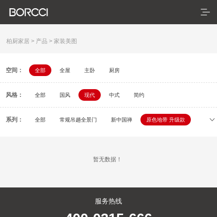
柏厨家居
>
产品
>
家装美图
空间：
全部
全屋
主卧
厨房
首页
风格：
产品
全部
国风
现代
中式
简约
典藏系列
系列：
全部
常规吊趟全景门
新中国禅
原色地带 升级款
初刻
容居
逸颂
疏影
依云
米拉
臻享系列
暂无数据！
悦居系列
配套产品
服务热线
家装美图