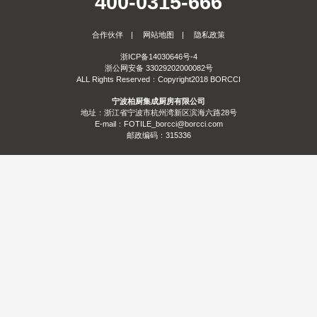
400-0315-666
服务
合作伙伴
|
网站地图
|
隐私政策
合作
门店查询
防伪查询
服务体系
浙ICP备14030646号-4
浙公网安备 33029202000082号
关于
ALL Rights Reserved：Copyright2018 BORCCI
宁波柏厨集成厨房有限公司
联系
关于我们
发展历程
荣誉资质
生产基地
社会责任
新闻资讯
地址：浙江省宁波市杭州湾新区滨海六路28号
E-mail：FOTILE_borcci@borcci.com
邮政编码：315336