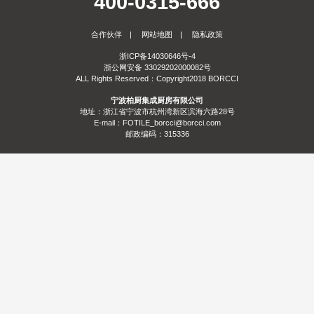
400-0315-666
服务
合作伙伴
|
网站地图
|
隐私政策
合作
门店查询
防伪查询
服务体系
浙ICP备14030646号-4
浙公网安备 33029202000082号
关于
ALL Rights Reserved：Copyright2018 BORCCI
宁波柏厨集成厨房有限公司
联系
关于我们
发展历程
荣誉资质
生产基地
社会责任
新闻资讯
地址：浙江省宁波市杭州湾新区滨海六路28号
E-mail：FOTILE_borcci@borcci.com
邮政编码：315336