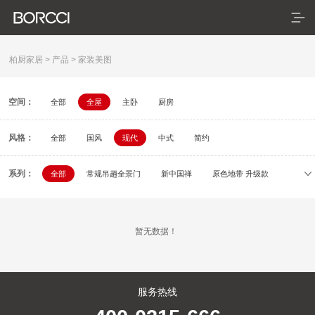
柏厨家居
>
产品
>
家装美图
空间：
全部
全屋
主卧
厨房
首页
风格：
产品
全部
国风
现代
中式
简约
典藏系列
系列：
全部
常规吊趟全景门
新中国禅
原色地带 升级款
初刻
容居
逸颂
疏影
依云
米拉
臻享系列
暂无数据！
悦居系列
配套产品
服务热线
家装美图