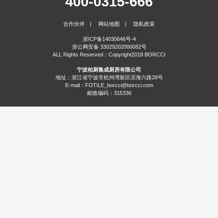
400-0315-666
服务
合作伙伴
|
网站地图
|
隐私政策
合作
门店查询
防伪查询
服务体系
浙ICP备14030646号-4
浙公网安备 33029202000082号
关于
ALL Rights Reserved：Copyright2018 BORCCI
宁波柏厨集成厨房有限公司
联系
关于我们
发展历程
荣誉资质
生产基地
社会责任
新闻资讯
地址：浙江省宁波市杭州湾新区滨海六路28号
E-mail：FOTILE_borcci@borcci.com
邮政编码：315336