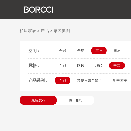
关
发
荣
生
社
新
柏厨家居
>
产品
>
家装美图
空间：
全部
全屋
主卧
厨房
风格：
全部
国风
现代
中式
产品系列：
全部
常规吊趟全景门
新中国禅
最新发布
热门排行