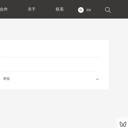
合作
关于
联系
中
EN
米拉