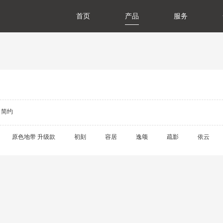
首页
产品
服务
于我们
展历程
誉资质
产基地
会责任
闻资讯
典藏系列
臻享系列
悦居系列
配套产品
家装美图
门店查询
防伪查询
服务体系
简约
原色地带 升级款
初刻
容居
逸颂
疏影
依云