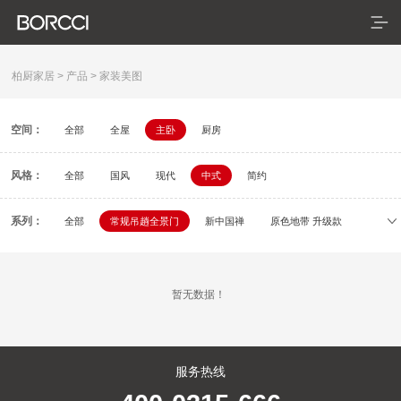
柏厨家居
>
产品
>
家装美图
空间：
全部
全屋
主卧
厨房
首页
风格：
产品
全部
国风
现代
中式
简约
典藏系列
系列：
全部
常规吊趟全景门
新中国禅
原色地带 升级款
初刻
容居
逸颂
疏影
依云
米拉
臻享系列
暂无数据！
悦居系列
配套产品
服务热线
家装美图