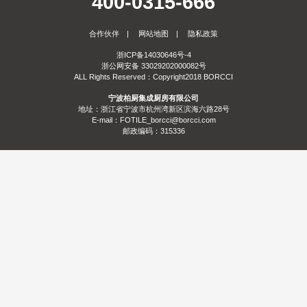
400-0315-666
服务
合作伙伴
|
网站地图
|
隐私政策
合作
门店查询
防伪查询
服务体系
浙ICP备14030646号-4
浙公网安备 33029202000082号
关于
ALL Rights Reserved：Copyright2018 BORCCI
宁波柏厨集成厨房有限公司
联系
关于我们
发展历程
荣誉资质
生产基地
社会责任
新闻资讯
地址：浙江省宁波市杭州湾新区滨海六路28号
E-mail：FOTILE_borcci@borcci.com
邮政编码：315336