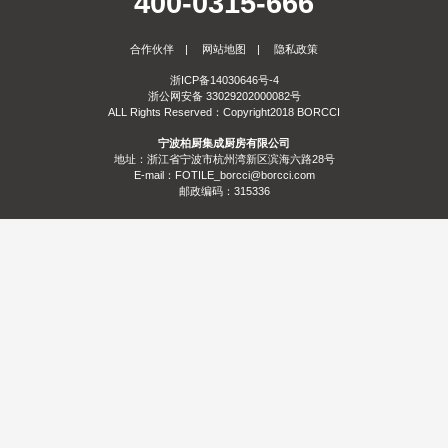
400-0315-666
服务
合作伙伴
|
网站地图
|
隐私政策
合作
门店查询
防伪查询
服务体系
浙ICP备14030646号-4
浙公网安备 33029202000082号
关于
ALL Rights Reserved：Copyright2018 BORCCI
宁波柏厨集成厨房有限公司
联系
关于我们
发展历程
荣誉资质
生产基地
社会责任
新闻资讯
地址：浙江省宁波市杭州湾新区滨海六路28号
E-mail：FOTILE_borcci@borcci.com
邮政编码：315336