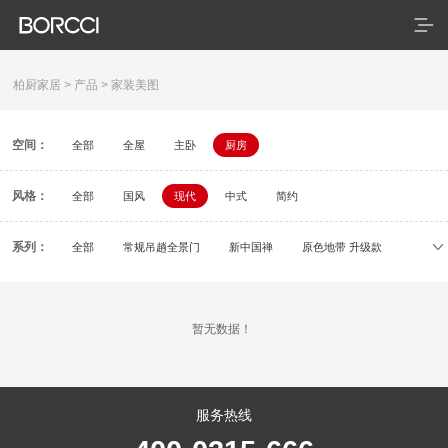
柏厨家居
>
产品
>
家装美图
空间：
全部
全屋
主卧
厨房
首页
风格：
产品
全部
国风
现代
中式
简约
典藏系列
系列：
全部
常规吊趟全景门
新中国禅
原色地带 升级款
初刻
容居
逸颂
疏影
依云
米拉
臻享系列
暂无数据！
悦居系列
配套产品
服务热线
家装美图