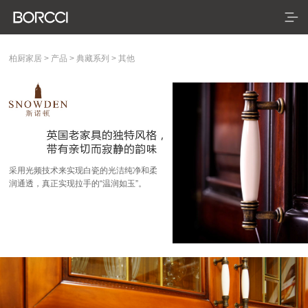
柏厨家居
>
产品
>
典藏系列
>
其他
首页
产品
典藏系列
采用光频技术来实现白瓷的光洁纯净和柔
润通透，真正实现拉手的“温润如玉”。
臻享系列
悦居系列
配套产品
家装美图