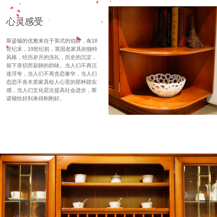
心灵感受
斯诺顿的优雅来自于英式的伯爵，在18
世纪末，19世纪初，英国老家具的独特
风格，经历岁月的洗礼，历史的沉淀，
留下亲切而寂静的韵味。当人们不再沉
迷浮夸，当人们不再贪恋奢华，当人们
恋恋不舍木质家具给人心里的那种踏实
感，当人们文化层次提高社会进步，斯
诺顿恰好到来得刚刚好。