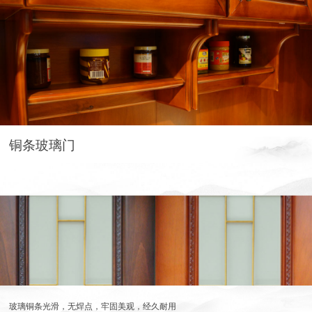
服务
合作
门店查询
防伪查询
服务体系
关于
联系
关于我们
发展历程
荣誉资质
生产基地
社会责任
新闻资讯
铜条玻璃门
玻璃铜条光滑，无焊点，牢固美观，经久耐用