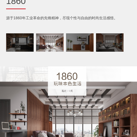
1860
服务
源于1860年工业革命的先锋精神，尽现个性与自由的时尚生活感悟。
合作
门店查询
防伪查询
服务体系
关于
联系
关于我们
发展历程
荣誉资质
生产基地
社会责任
新闻资讯