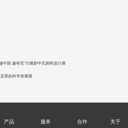
“越中国 越有范”引燃新中式厨柜设计潮
门店里的科学发展观
产品
服务
合作
关于