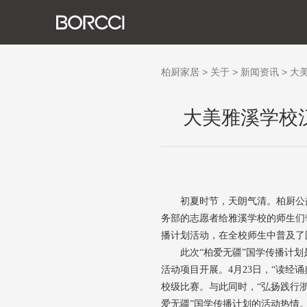
关
发
荣
生
社
新
柏厨家居
>
关于
>
新闻资讯
>
大
大美雅溪学校
初夏时节，天朗气清。柏厨公
务部的志愿者给雅溪学校的师生们
播计划活动，在全校师生中普及了
此次“柏爱无疆”国学传播计
活动项目开展。4月23日，“读经
校级比赛。与此同时，“弘扬践行
爱无疆”国学传播计划的活动热情。