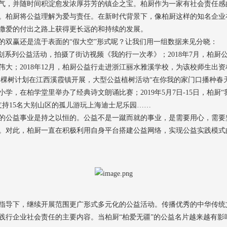
气，并随时间积淀愈发浓厚芬芳的镇企之宝。柏厨作为一家有社会责任感
。柏厨将公益理解为爱与责任。在新时代背景下，像柏厨这样的知名企业
撒爱的付出之路上获得更长远的和持续的发展。
的双赢还是流于表面的“假大空”形式呢？让我们用一组数据来见分晓：
亲计划系列公益活动，拍摄了街访视频《我的行一次孝》；2018年7月，柏
大；2018年12月，柏厨公益行走进浙江丽水雅溪学校，为该校师生出资构
疆-一棵树计划在江西溪霞镇开展，大型公益植树活动“在你我的家门口播种春天”
学，在柏学堂里举办了经典诗文朗诵比赛；2019年5月7日-15日，柏厨
并支持15名大别山区的孤儿游玩上海迪士尼乐园……
的公益事业是持之以恒的。公益不是一蹴而就的事业，是需要用心，需要
。对此，柏厨一直在积极利用自身平台搭建公益网络，实现公益实践模式
指导下，继续开展范围更广形式多元化的公益活动
。
传播优秀的中华传统
践行
企业社会责任
的主要内容。当
柏厨“柏爱无疆”的
公益名片越来越有
影