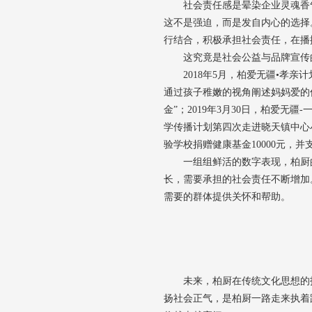
社会责任感是晕染企业灵魂香
这不是强迫，而是发自内心的选择
行结合，积极承担社会责任，在播
这究竟是社会公益与品牌宣传
2018年5月，柏爱无疆•孝
通过孩子稚嫩的视角阐述妈妈爱的伟
金”；2019年3月30日，柏爱无
学传播计划第四次走进晓天镇中心小
验学校捐赠健康基金10000元，
一组组鲜活的数字表现，柏厨
长，需要承担的社会责任不断增加
需要的群体提供关怀和帮助。
未来，柏厨在
传统文化
思想的
扬社会正气
，是柏厨一路走来执着