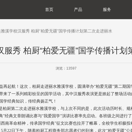
首页
产品
服务
于我们
展历程
誉资质
产基地
会责任
闻资讯
典藏系列
臻享系列
悦居系列
配套产品
家装美图
门店查询
防伪查询
服务体系
美雅溪学校汉服秀 柏厨“柏爱无疆”国学传播计划第二次走进丽水
汉服秀 柏厨“柏爱无疆”国学传播计划
浏览：13597
益再起航！这次，柏厨走进丽水雅溪学校，圆满举办“柏爱无疆”第二期国
带来了一系列精彩纷呈的国学活动，其中汉服秀表演更是掀起了整场活动的
国学经典知识，传经典扬正气！
划是柏厨第二次走进丽水雅溪学校，与上次不同的是，此次活动历时长、规
诵典”经典文章朗诵比赛与“我爱国学”演讲比赛率先启动。各班级之间进行
浙西南革命精神，传承国学经典”征文比赛也拉开了帷幕，全校学生积极投
5月22日下午，随着柏厨工程商务部志愿者们的到来，此次“柏爱无疆”