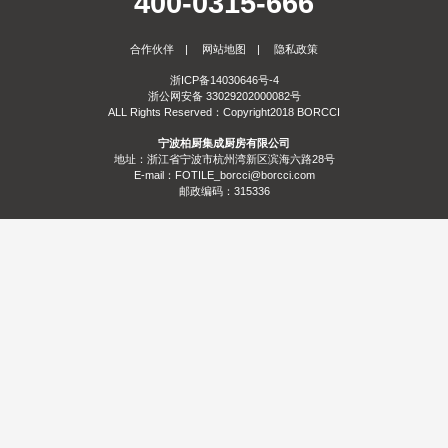
400-0315-666
服务
合作伙伴
|
网站地图
|
隐私政策
合作
门店查询
防伪查询
服务体系
浙ICP备14030646号-4
浙公网安备 33029202000082号
关于
ALL Rights Reserved：Copyright2018 BORCCI
宁波柏厨集成厨房有限公司
联系
关于我们
发展历程
荣誉资质
生产基地
社会责任
新闻资讯
地址：浙江省宁波市杭州湾新区滨海六路28号
E-mail：FOTILE_borcci@borcci.com
邮政编码：315336