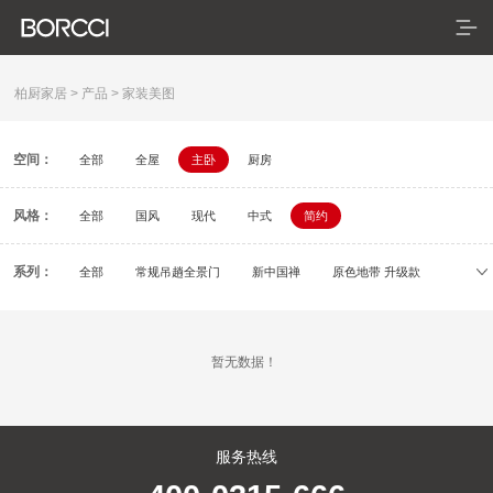
柏厨家居
>
产品
>
家装美图
空间：
全部
全屋
主卧
厨房
首页
风格：
产品
全部
国风
现代
中式
简约
典藏系列
系列：
全部
常规吊趟全景门
新中国禅
原色地带 升级款
初刻
容居
逸颂
疏影
依云
米拉
臻享系列
暂无数据！
悦居系列
配套产品
服务热线
家装美图