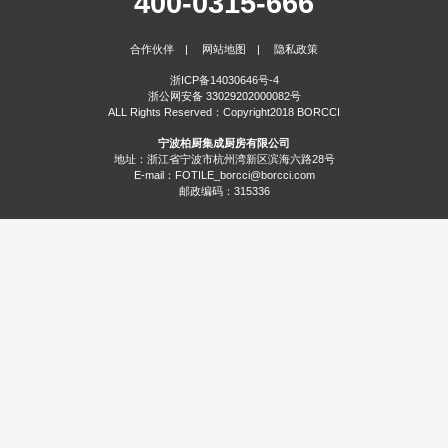
400-0315-666
服务
合作伙伴
|
网站地图
|
隐私政策
合作
门店查询
防伪查询
服务体系
浙ICP备14030646号-4
浙公网安备 33029202000082号
关于
ALL Rights Reserved：Copyright2018 BORCCI
宁波柏厨集成厨房有限公司
联系
关于我们
发展历程
荣誉资质
生产基地
社会责任
新闻资讯
地址：浙江省宁波市杭州湾新区滨海六路28号
E-mail：FOTILE_borcci@borcci.com
邮政编码：315336