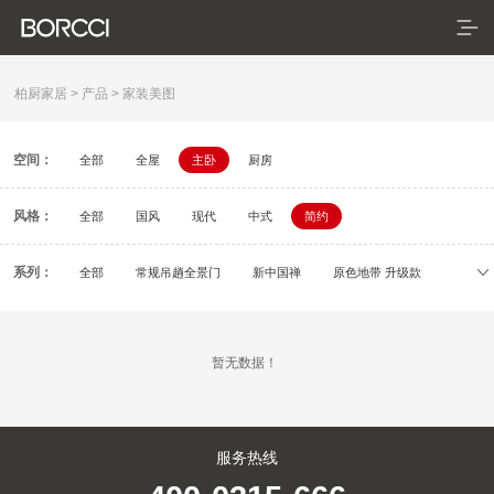
柏厨家居
>
产品
>
家装美图
空间：
全部
全屋
主卧
厨房
首页
风格：
产品
全部
国风
现代
中式
简约
典藏系列
系列：
全部
常规吊趟全景门
新中国禅
原色地带 升级款
初刻
容居
逸颂
疏影
依云
米拉
臻享系列
暂无数据！
悦居系列
配套产品
服务热线
家装美图